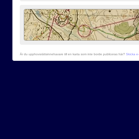
Är du upphovsrättsinnehavare till en karta som inte borde publiceras här?
Skicka e